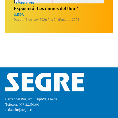
EXPOSICIONS
Exposició 'Les dames del llum'
LLEIDA
Des de 13 de juny 2026 fins 04 d’octubre 2026
Carrer del Riu, nº 6, 25007, Lleida
Telèfon: 973.24.80.00
redaccio@segre.com