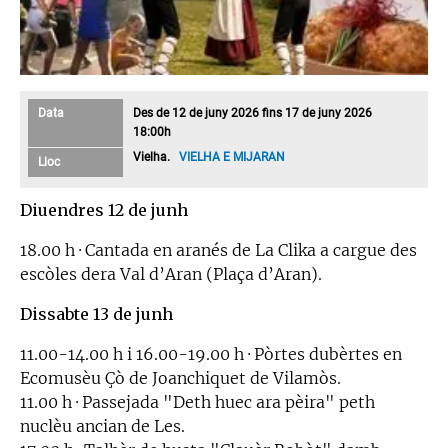
Data
Des de 12 de juny 2026 fins 17 de juny 2026
18:00h
Vielha.
VIELHA E MIJARAN
Lloc
Diuendres 12 de junh
18.00 h · Cantada en aranés de La Clika a cargue des
escòles dera Val d’Aran (Plaça d’Aran).
Dissabte 13 de junh
11.00-14.00 h i 16.00-19.00 h · Pòrtes dubèrtes en
Ecomusèu Çò de Joanchiquet de Vilamòs.
11.00 h · Passejada "Deth huec ara pèira" peth
nuclèu ancian de Les.