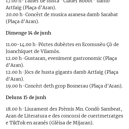
17.00 h · Talhèr de husta "Clauèr Robòt" damb
Artfaig (Plaça d’Aran).
20.00 h · Concèrt de musica aranesa damb Sarabat
(Plaça d’Aran).
Dimenge 14 de junh
11.00-14.00 h · Pòrtes dubèrtes en Ecomusèu Çò de
Joanchiquet de Vilamòs.
12.00 h · Gustaran, eveniment gastronomic (Plaça
d’Aran).
12.00 h · Jòcs de husta gigants damb Artfaig (Plaça
d’Aran).
19.00 h · Concèrt deth grop Bosnerau (Plaça d’Aran).
Deluns 15 de junh
18.00 h · Liurament des Prèmis Mn. Condò Sambeat,
Aran de Literatura e des concorsi de cuertmetratges
e TikTok en aranés (Glèisa de Mijaran).