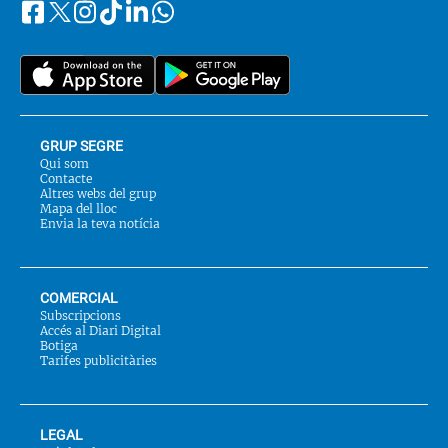
Facebook
Instagram
Tiktok
Linkedin
Whatsapp
Segueix-
Twitter
nos
a::
GRUP SEGRE
Qui som
Contacte
Altres webs del grup
Mapa del lloc
Envia la teva notícia
COMERCIAL
Subscripcions
Accés al Diari Digital
Botiga
Tarifes publicitàries
LEGAL