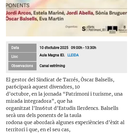
Data
10 d’octubre 2025 09:00h - 13:30h
Aula Magna IEI.
LLEIDA
Lloc
Observacions
Canal estríming
El gestor del Sindicat de Tarrés, Òscar Balsells,
par6ciparà aquest divendres, 10
d’octubre, en la jornada “Patrimoni i turisme, una
mirada integradora”, que ha
organitzat l’Ins6tut d’Estudis Ilerdencs. Balsells
serà uns dels ponents de la taula
rodona que abordarà algunes experiències d’èxit al
territori i que, en el seu cas,