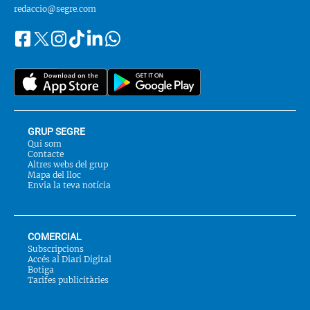
redaccio@segre.com
Facebook
Instagram
Tiktok
Linkedin
Whatsapp
Segueix-
Twitter
nos
a::
GRUP SEGRE
Qui som
Contacte
Altres webs del grup
Mapa del lloc
Envia la teva notícia
COMERCIAL
Subscripcions
Accés al Diari Digital
Botiga
Tarifes publicitàries