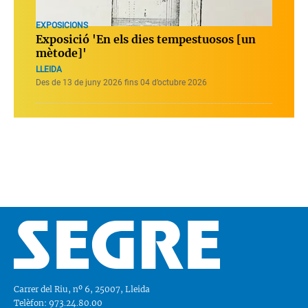
EXPOSICIONS
Exposició 'En els dies tempestuosos [un
mètode]'
LLEIDA
Des de 13 de juny 2026 fins 04 d’octubre 2026
Carrer del Riu, nº 6, 25007, Lleida
Telèfon: 973.24.80.00