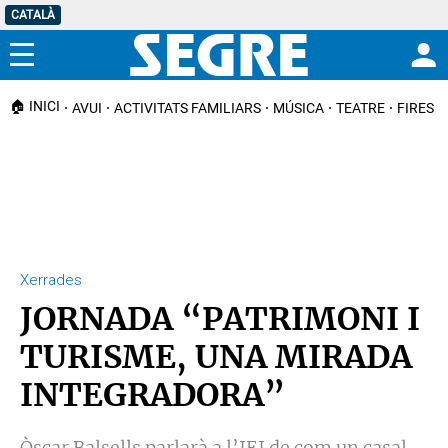
CATALÀ
Menú
🏠 INICI
AVUI
ACTIVITATS FAMILIARS
MÚSICA
TEATRE
FIRES I
Xerrades
JORNADA “PATRIMONI I
TURISME, UNA MIRADA
INTEGRADORA”
Òscar Balsells parlarà a l’IEI de com un casal