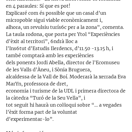
en 4 paraules: Sí que es pot!
Explicaré com és possible que un casal d’un
micropoble sigui viable econòmicament i,
alhora, un revulsiu turís6c per a la zona”, comenta.
La taula rodona, que porta per Ytol “Experiències
d’èxit al territori”, 6ndrà lloc a
l’Ins6tut d’Estudis Ilerdencs, d’11.50 -13.15 h, i
també comptarà amb les experiències
dels ponents Jordi Abella, director de l’Ecomuseu
de les Valls d’Àneu, i Sònia Bruguera,
alcaldessa de la Vall de Boí. Moderarà la xerrada Eva
MarYn, professora de dret,
economia i turisme de la UDL i primera directora de
la càtedra “Turó de la Seu Vella”, i
tot seguit hi haurà un col·loqui sobre “... a vegades
l’èxit forma part de la voluntat
d’experimentar-lo”.