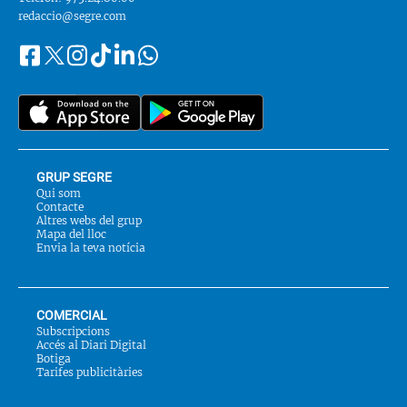
redaccio@segre.com
Facebook
Instagram
Tiktok
Linkedin
Whatsapp
Segueix-
Twitter
nos
a::
GRUP SEGRE
Qui som
Contacte
Altres webs del grup
Mapa del lloc
Envia la teva notícia
COMERCIAL
Subscripcions
Accés al Diari Digital
Botiga
Tarifes publicitàries