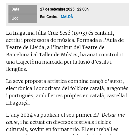
Data
27 de setembre 2025 22:00h
Bar Centro.
MALDÀ
Lloc
La fragatina Júlia Cruz Sesé (1993) és cantant,
actriu i professora de música. Formada a l’Aula de
Teatre de Lleida, a l’Institut del Teatre de
Barcelona i al Taller de Músics, ha anat construint
una trajectòria marcada per la fusió d’estils i
llengües.
La seva proposta artística combina cançó d’autor,
electrònica i sonoritats del folklore català, aragonès
i portuguès, amb lletres pròpies en català, castellà i
ribagorçà.
L’any 2024 va publicar el seu primer EP,
Deixar-me
caure
, i ha actuat en diversos festivals i cicles
culturals, sovint en format trio. El seu treball es