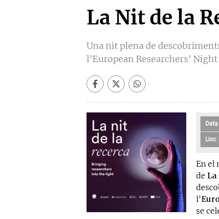
La Nit de la R
Una nit plena de descobriments 
l'European Researchers' Night
Data
Lloc
En el 
de
La 
descob
l'
Euro
se ce