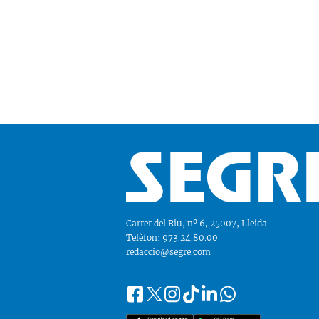
Carrer del Riu, nº 6, 25007, Lleida
Telèfon: 973.24.80.00
redaccio@segre.com
Facebook
Instagram
Tiktok
Linkedin
Whatsapp
Segueix-
Twitter
nos