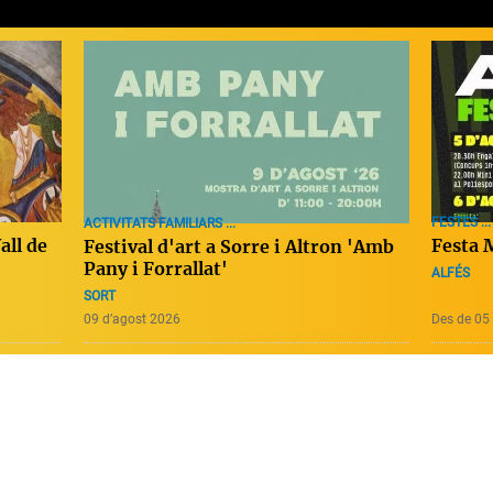
FESTES ...
ACTIVITATS FAMILIARS ...
Festa 
all de
Festival d'art a Sorre i Altron 'Amb
Pany i Forrallat'
ALFÉS
SORT
09 d’agost 2026
Des de 05 