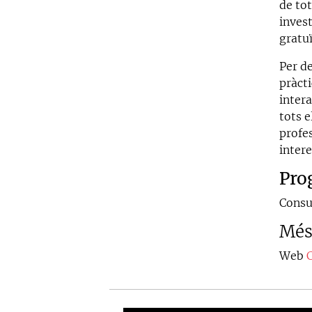
de tot
invest
gratuï
Per de
pràct
intera
tots e
profe
intere
Pro
Consu
Més
Web