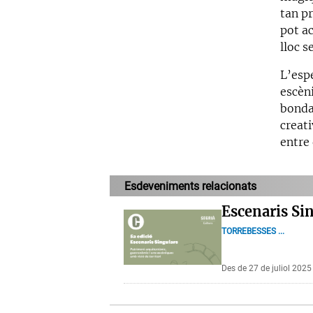
tan pr
pot ac
lloc s
L’esp
escèn
bondat
creat
entre 
Esdeveniments relacionats
Escenaris Si
TORREBESSES ...
Des de 27 de juliol 202