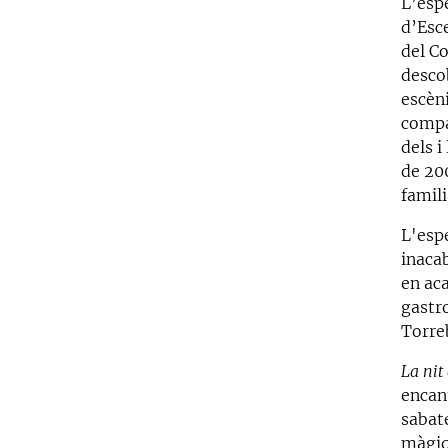
L’espe
d’Esce
del Co
desco
escèni
compa
dels 
de 20
famili
L'esp
inacab
en aca
gastro
Torre
La nit
encan
sabate
màgiqu