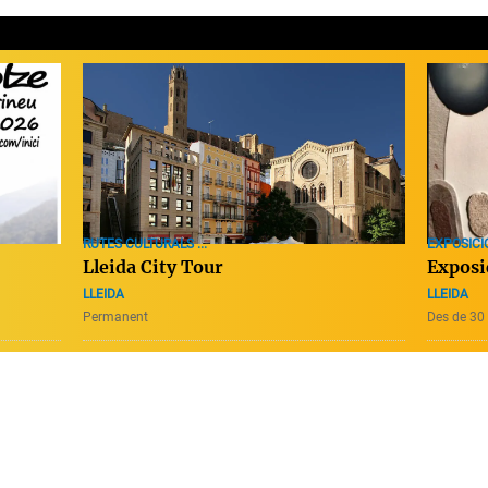
RUTES CULTURALS ...
EXPOSICI
Lleida City Tour
Exposi
LLEIDA
LLEIDA
Permanent
Des de 30 