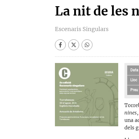
La nit de les 
Escenaris Singulars
Data
Lloc
Preu
Torre
nines
una a
dels 