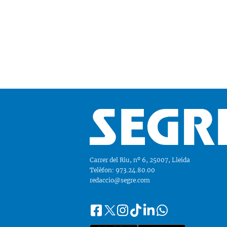
Carrer del Riu, nº 6, 25007, Lleida
Telèfon: 973.24.80.00
redaccio@segre.com
Facebook
Instagram
Tiktok
Linkedin
Whatsapp
Segueix-
Twitter
nos