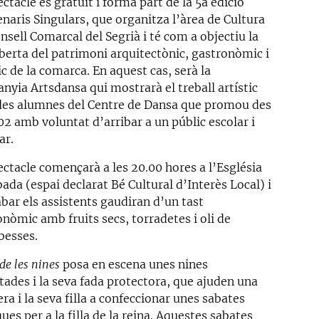
ctacle és gratuït i forma part de la 5a edició
naris Singulars, que organitza l’àrea de Cultura
nsell Comarcal del Segrià i té com a objectiu la
berta del patrimoni arquitectònic, gastronòmic i
c de la comarca. En aquest cas, serà la
nyia Artsdansa qui mostrarà el treball artístic
i les alumnes del Centre de Dansa que promou des
02 amb voluntat d’arribar a un públic escolar i
ar.
ectacle començarà a les 20.00 hores a l’Església
ada (espai declarat Bé Cultural d’Interès Local) i
bar els assistents gaudiran d’un tast
nòmic amb fruits secs, torradetes i oli de
besses.
 de les nines
posa en escena unes nines
tades i la seva fada protectora, que ajuden una
ra i la seva filla a confeccionar unes sabates
es per a la filla de la reina. Aquestes sabates