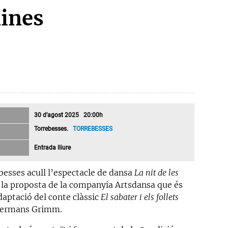
nines
30 d’agost 2025 20:00h
Torrebesses.
TORREBESSES
Entrada lliure
besses acull l’espectacle de dansa
La nit de les
, la proposta de la companyia Artsdansa que és
daptació del conte clàssic
El sabater i els follets
germans Grimm.