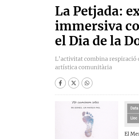
La Petjada: e
immersiva col
el Dia de la D
L’activitat combina respiració
artística comunitària
Data
Lloc
El Mer