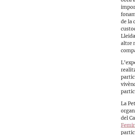
impor
fonam
de la 
custod
Lleid
altre
compa
L’expe
realit
parti
vivènc
partic
La Pe
organ
del C
Femin
partic