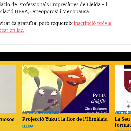
iació de Professionals Empresàries de Lleida - i
ociació HERA, Osteoporosi i Menopausa.
vitat és gratuïta, però requereix
inscripció prèvia
est enllaç.
ACTIVITATS FAMILIARS ...
VISITES GU
Projecció Yuku i la flor de l’Himàlaia
La Seu 
tuosos
forma
LLEIDA