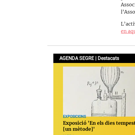
Assoc
l’Ass
L’acti
en aqu
AGENDA SEGRE | Destacats
EXPOSICIONS
Exposició 'En els dies tempes
[un mètode]'