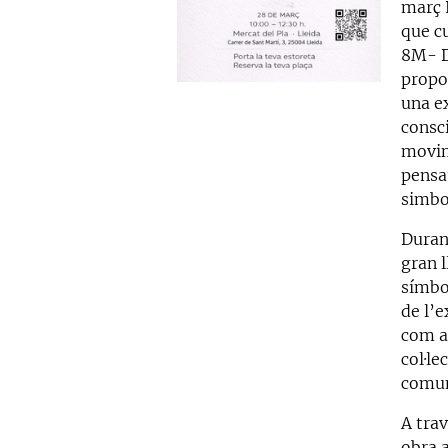
març L
que c
8M- Di
propo
una e
consc
movime
pensat
simbo
Durant
gran l
símbo
de l’
com a
col·le
comuni
A tra
obra a