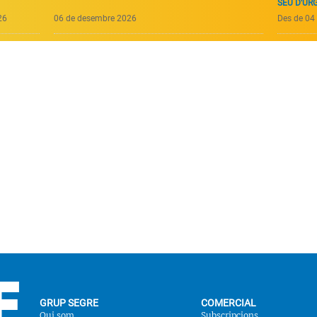
SEU D'URG
26
06 de desembre 2026
Des de 04 
GRUP SEGRE
COMERCIAL
Qui som
Subscripcions