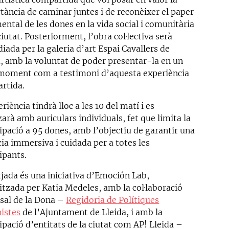
tància de caminar juntes i de reconèixer el paper
ental de les dones en la vida social i comunitària
ciutat. Posteriorment, l’obra col·lectiva serà
iada per la galeria d’art Espai Cavallers de
a, amb la voluntat de poder presentar-la en un
 moment com a testimoni d’aquesta experiència
rtida.
riència tindrà lloc a les 10 del matí i es
zarà amb auriculars individuals, fet que limita la
cipació a 95 dones, amb l’objectiu de garantir una
ia immersiva i cuidada per a totes les
ipants.
tjada és una iniciativa d’Emoción Lab,
itzada per Katia Medeles, amb la col·laboració
asal de la Dona –
Regidoria de Polítiques
istes
de l’Ajuntament de Lleida, i amb la
ipació d’entitats de la ciutat com AP! Lleida –