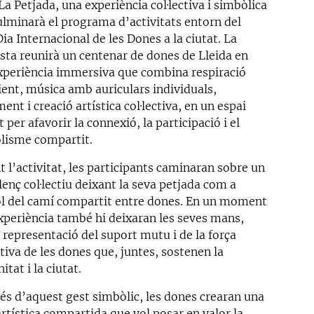
a Petjada, una experiència col·lectiva i simbòlica
ulminarà el programa d’activitats entorn del
a Internacional de les Dones a la ciutat. La
sta reunirà un centenar de dones de Lleida en
xperiència immersiva que combina respiració
ient, música amb auriculars individuals,
nt i creació artística col·lectiva, en un espai
 per afavorir la connexió, la participació i el
lisme compartit.
 l’activitat, les participants caminaran sobre un
lenç col·lectiu deixant la seva petjada com a
l del camí compartit entre dones. En un moment
experiència també hi deixaran les seves mans,
 representació del suport mutu i de la força
ctiva de les dones que, juntes, sostenen la
tat i la ciutat.
vés d’aquest gest simbòlic, les dones crearan una
rtística compartida que vol posar en valor la