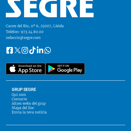
Carrer del Riu, nº 6, 25007, Lleida
Telèfon: 973.24.80.00
redaccio@segre.com
Facebook
Instagram
Tiktok
Linkedin
Whatsapp
Segueix-
Twitter
nos
a::
GRUP SEGRE
Qui som
Contacte
Altres webs del grup
Mapa del lloc
Envia la teva notícia