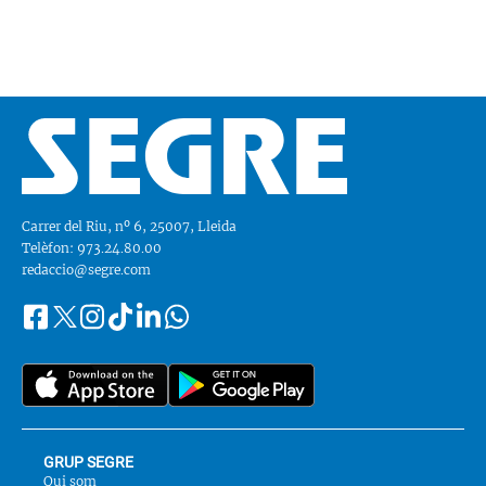
Carrer del Riu, nº 6, 25007, Lleida
Telèfon: 973.24.80.00
redaccio@segre.com
Facebook
Instagram
Tiktok
Linkedin
Whatsapp
Segueix-
Twitter
nos
a::
GRUP SEGRE
Qui som