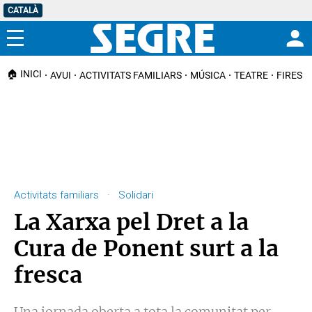
CATALÀ
Menú
🏠 INICI
AVUI
ACTIVITATS FAMILIARS
MÚSICA
TEATRE
FIRES I
Activitats familiars · Solidari
La Xarxa pel Dret a la
Cura de Ponent surt a la
fresca
Una jornada oberta a tota la comunitat per