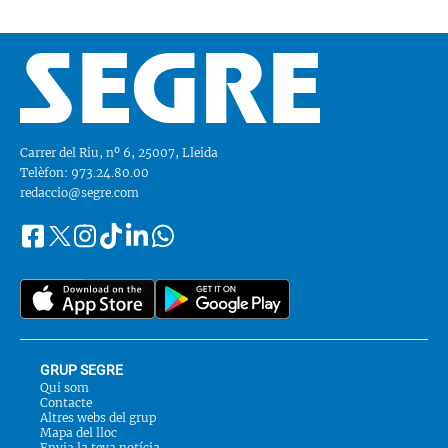
Carrer del Riu, nº 6, 25007, Lleida
Telèfon: 973.24.80.00
redaccio@segre.com
Facebook
Instagram
Tiktok
Linkedin
Whatsapp
Segueix-
Twitter
nos
a::
GRUP SEGRE
Qui som
Contacte
Altres webs del grup
Mapa del lloc
Envia la teva notícia