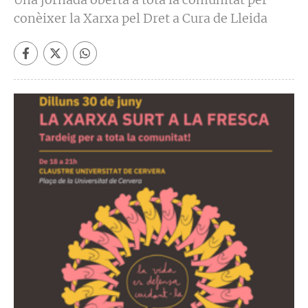
conèixer la Xarxa pel Dret a Cura de Lleida