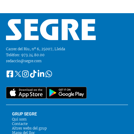
Carrer del Riu, nº 6, 25007, Lleida
Telèfon: 973.24.80.00
redaccio@segre.com
Facebook
Instagram
Tiktok
Linkedin
Whatsapp
Segueix-
Twitter
nos
a::
GRUP SEGRE
Qui som
Contacte
Altres webs del grup
Mapa del lloc