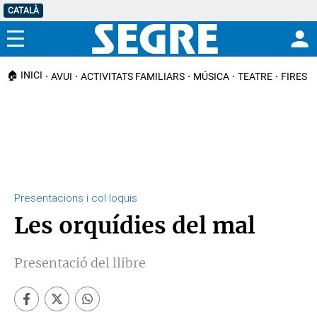
CATALÀ
Menú
🏠 INICI
AVUI
ACTIVITATS FAMILIARS
MÚSICA
TEATRE
FIRES I
Presentacions i col·loquis
Les orquídies del mal
Presentació del llibre