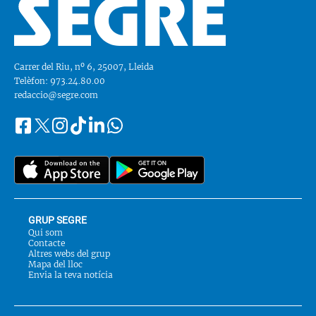
Carrer del Riu, nº 6, 25007, Lleida
Telèfon: 973.24.80.00
redaccio@segre.com
Facebook
Instagram
Tiktok
Linkedin
Whatsapp
Segueix-
Twitter
nos
a::
GRUP SEGRE
Qui som
Contacte
Altres webs del grup
Mapa del lloc
Envia la teva notícia