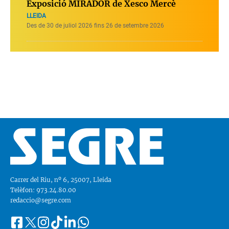
Exposició MIRADOR de Xesco Mercè
LLEIDA
Des de 30 de juliol 2026 fins 26 de setembre 2026
Carrer del Riu, nº 6, 25007, Lleida
Telèfon: 973.24.80.00
redaccio@segre.com
Facebook
Instagram
Tiktok
Linkedin
Whatsapp
Segueix-