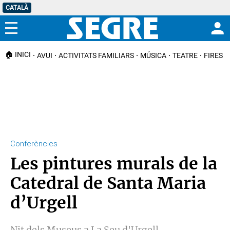
CATALÀ
Menú
🏠 INICI
AVUI
ACTIVITATS FAMILIARS
MÚSICA
TEATRE
FIRES I
Conferències
Les pintures murals de la
Catedral de Santa Maria
d’Urgell
Nit dels Museus a La Seu d'Urgell