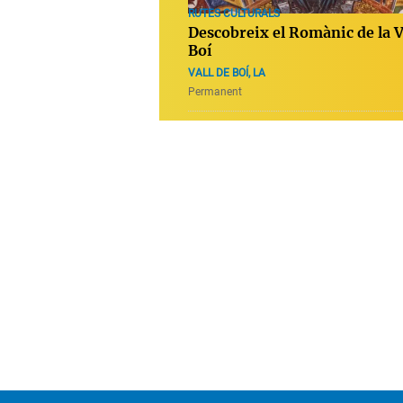
RUTES CULTURALS
Descobreix el Romànic de la V
Boí
VALL DE BOÍ, LA
Permanent