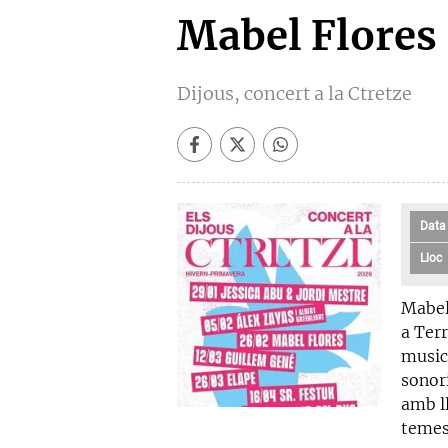
Mabel Flores
Dijous, concert a la Ctretze
Data
Lloc
Mabel
a Ter
music
sonor
amb l
temes