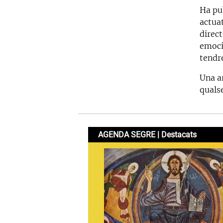
Ha pu
actuat
direct
emocio
tendre
Una a
quals
AGENDA SEGRE | Destacats