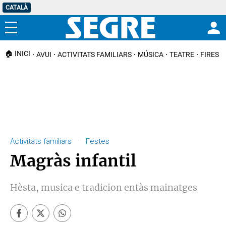
CATALÀ
Menú
🏠 INICI
AVUI
ACTIVITATS FAMILIARS
MÚSICA
TEATRE
FIRES I
Activitats familiars · Festes
Magràs infantil
Hèsta, musica e tradicion entàs mainatges