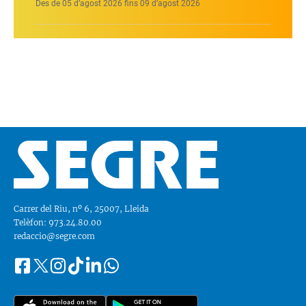
Des de 05 d’agost 2026 fins 09 d’agost 2026
Carrer del Riu, nº 6, 25007, Lleida
Telèfon: 973.24.80.00
redaccio@segre.com
Facebook
Instagram
Tiktok
Linkedin
Whatsapp
Segueix-
Twitter
nos
a::