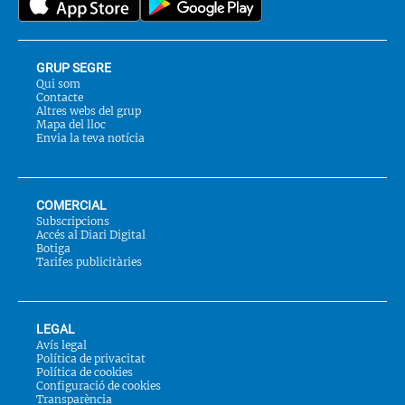
GRUP SEGRE
Qui som
Contacte
Altres webs del grup
Mapa del lloc
Envia la teva notícia
COMERCIAL
Subscripcions
Accés al Diari Digital
Botiga
Tarifes publicitàries
LEGAL
Avís legal
Política de privacitat
Política de cookies
Configuració de cookies
Transparència