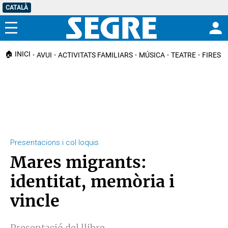
CATALÀ
Menú
🏠 INICI
AVUI
ACTIVITATS FAMILIARS
MÚSICA
TEATRE
FIRES I
Presentacions i col·loquis
Mares migrants:
identitat, memòria i
vincle
Presentació del llibre