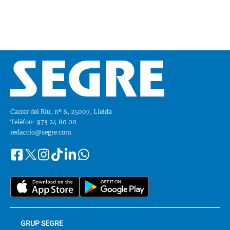
Carrer del Riu, nº 6, 25007, Lleida
Telèfon: 973.24.80.00
redaccio@segre.com
Facebook
Instagram
Tiktok
Linkedin
Whatsapp
Segueix-
Twitter
nos
a::
GRUP SEGRE