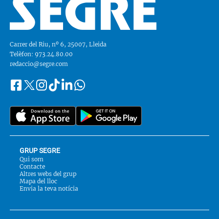
Carrer del Riu, nº 6, 25007, Lleida
Telèfon: 973.24.80.00
redaccio@segre.com
Facebook
Instagram
Tiktok
Linkedin
Whatsapp
Segueix-
Twitter
nos
a::
GRUP SEGRE
Qui som
Contacte
Altres webs del grup
Mapa del lloc
Envia la teva notícia