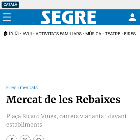
CATALÀ
Menú
🏠 INICI
AVUI
ACTIVITATS FAMILIARS
MÚSICA
TEATRE
FIRES I
Fires i mercats
Mercat de les Rebaixes
Plaça Ricard Viñes, carrers vianants i davant
establiments