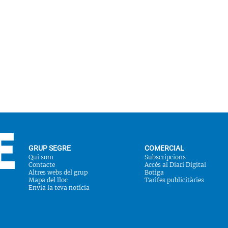
GRUP SEGRE
COMERCIAL
Qui som
Subscripcions
Contacte
Accés al Diari Digital
Altres webs del grup
Botiga
Mapa del lloc
Tarifes publicitàries
Envia la teva notícia