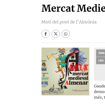
Mercat Medie
Motí del pont de l’Almúnia
Data
Lloc
Gaude
demos
més, 