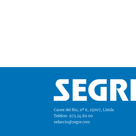
Carrer del Riu, nº 6, 25007, Lleida
Telèfon: 973.24.80.00
redaccio@segre.com