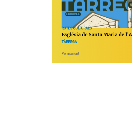
RUTES CULTURALS
Església de Santa Maria de l'
TÀRREGA
Permanent