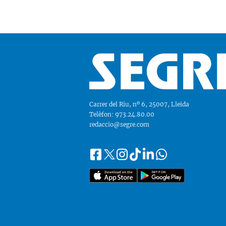
Carrer del Riu, nº 6, 25007, Lleida
Telèfon: 973.24.80.00
redaccio@segre.com
Facebook
Instagram
Tiktok
Linkedin
Whatsapp
Segueix-
Twitter
nos
a::