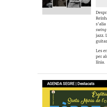
Despr
Reinh
s'ali
swing
jazz. 
guitar
Les en
per al
línia.
AGENDA SEGRE | Destacats