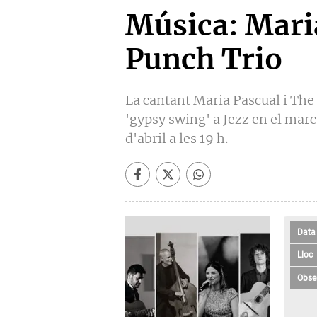
Música: Mari
Punch Trio
La cantant Maria Pascual i Th
'gypsy swing' a Jezz en el marc
d'abril a les 19 h.
Data
Lloc
Obse