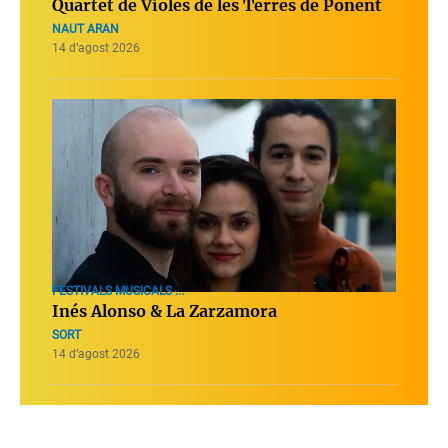
Quartet de Violes de les Terres de Ponent
NAUT ARAN
14 d’agost 2026
FESTIVALS MUSICALS ...
Inés Alonso & La Zarzamora
SORT
14 d’agost 2026