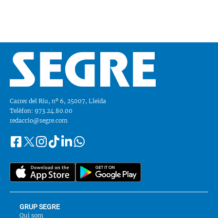
Carrer del Riu, nº 6, 25007, Lleida
Telèfon: 973.24.80.00
redaccio@segre.com
Facebook
Instagram
Tiktok
Linkedin
Whatsapp
Segueix-
Twitter
nos
a::
GRUP SEGRE
Qui som