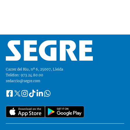
Carrer del Riu, nº 6, 25007, Lleida
Telèfon: 973.24.80.00
redaccio@segre.com
Facebook
Instagram
Tiktok
Linkedin
Whatsapp
Segueix-
Twitter
nos
a::