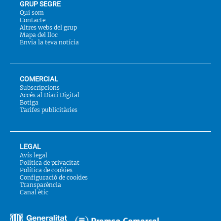
GRUP SEGRE
Qui som
Contacte
Altres webs del grup
Mapa del lloc
Envia la teva notícia
COMERCIAL
Subscripcions
Accés al Diari Digital
Botiga
Tarifes publicitàries
LEGAL
Avís legal
Política de privacitat
Política de cookies
Configuració de cookies
Transparència
Canal ètic