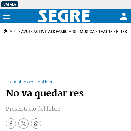
CATALÀ
Menú
🏠 INICI
AVUI
ACTIVITATS FAMILIARS
MÚSICA
TEATRE
FIRES I
Presentacions i col·loquis
No va quedar res
Presentació del llibre