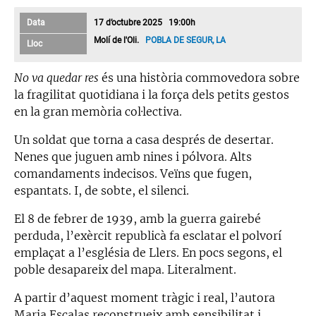
Data
17 d’octubre 2025 19:00h
Molí de l'Oli.
POBLA DE SEGUR, LA
Lloc
No va quedar res
és una història commovedora sobre
la fragilitat quotidiana i la força dels petits gestos
en la gran memòria col·lectiva.
Un soldat que torna a casa després de desertar.
Nenes que juguen amb nines i pólvora. Alts
comandaments indecisos. Veïns que fugen,
espantats. I, de sobte, el silenci.
El 8 de febrer de 1939, amb la guerra gairebé
perduda, l’exèrcit republicà fa esclatar el polvorí
emplaçat a l’església de Llers. En pocs segons, el
poble desapareix del mapa. Literalment.
A partir d’aquest moment tràgic i real, l’autora
Maria Escalas reconstrueix amb sensibilitat i