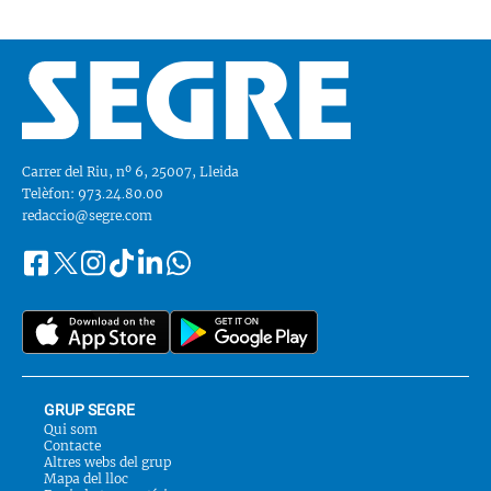
Carrer del Riu, nº 6, 25007, Lleida
Telèfon: 973.24.80.00
redaccio@segre.com
Facebook
Instagram
Tiktok
Linkedin
Whatsapp
Segueix-
Twitter
nos
a::
GRUP SEGRE
Qui som
Contacte
Altres webs del grup
Mapa del lloc