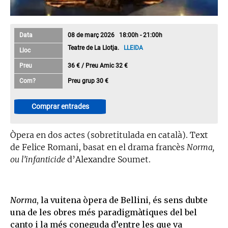
Data
08 de març 2026 18:00h - 21:00h
Teatre de La Llotja.
LLEIDA
Lloc
Preu
36 € / Preu Amic 32 €
Com?
Preu grup 30 €
Comprar entrades
Òpera en dos actes (sobretitulada en català). Text
de Felice Romani, basat en el drama francès
Norma,
ou l’infanticide
d’Alexandre Soumet.
Norma
, la vuitena òpera de Bellini, és sens dubte
una de les obres més paradigmàtiques del bel
canto i la més coneguda d’entre les que va