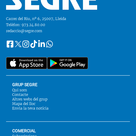
Carrer del Riu, nº 6, 25007, Lleida
Telèfon: 973.24.80.00
redaccio@segre.com
Facebook
Instagram
Tiktok
Linkedin
Whatsapp
Segueix-
Twitter
nos
a::
GRUP SEGRE
Qui som
Contacte
Altres webs del grup
Mapa del lloc
Envia la teva notícia
COMERCIAL