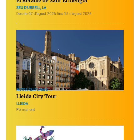
El Retaule de Sant Ermengol
SEU D'URGELL, LA
Des de 07 d’agost 2026 fins 15 d’agost 2026
RUTES CULTURALS ...
Lleida City Tour
LLEIDA
Permanent