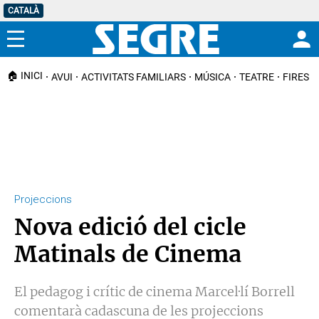
CATALÀ
Menú
🏠 INICI
AVUI
ACTIVITATS FAMILIARS
MÚSICA
TEATRE
FIRES I
Projeccions
Nova edició del cicle
Matinals de Cinema
El pedagog i crític de cinema Marcel·lí Borrell
comentarà cadascuna de les projeccions