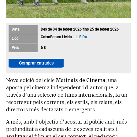
Data
Des de 04 de febrer 2026 fins 25 de febrer 2026
CaixaForum Lleida.
LLEIDA
Lloc
Preu
6 €
Comprar entrades
Nova edició del cicle
Matinals de Cinema
, una
aposta pel cinema independent i d'autor que, a
través d'una selecció de films internacionals, fa un
recorregut pels corrents, els estils, els relats, els
directors més destacats o emergents.
A més, amb l'objectiu d'acostar al públic amb més
profunditat a cadascuna de les seves realitats i
analitzar el film en el seu context, el pedagog i