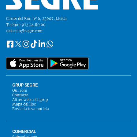
Carrer del Riu, nº 6, 25007, Lleida
Telèfon: 973.24.80.00
redaccio@segre.com
Facebook
Instagram
Tiktok
Linkedin
Whatsapp
Segueix-
Twitter
nos
a::
GRUP SEGRE
Qui som
Contacte
Altres webs del grup
Mapa del lloc
Envia la teva notícia
COMERCIAL
Subscripcions