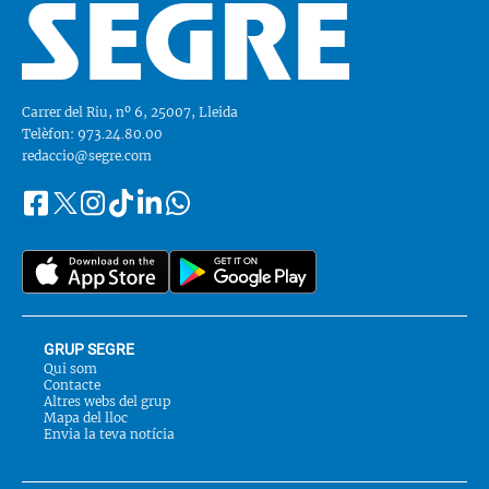
Carrer del Riu, nº 6, 25007, Lleida
Telèfon: 973.24.80.00
redaccio@segre.com
Facebook
Instagram
Tiktok
Linkedin
Whatsapp
Segueix-
Twitter
nos
a::
GRUP SEGRE
Qui som
Contacte
Altres webs del grup
Mapa del lloc
Envia la teva notícia