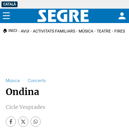
CATALÀ
Menú
🏠 INICI
AVUI
ACTIVITATS FAMILIARS
MÚSICA
TEATRE
FIRES I
Música · Concerts
Ondina
Cicle Vesprades