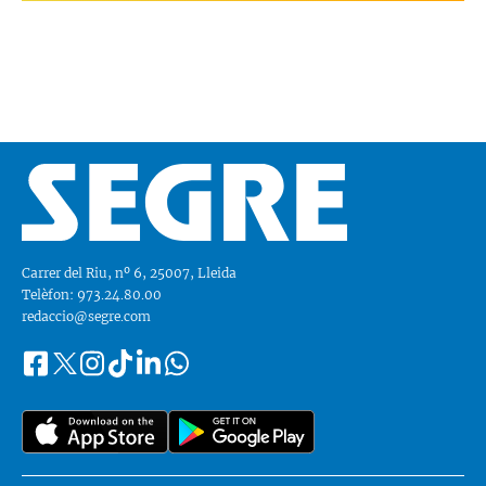
Carrer del Riu, nº 6, 25007, Lleida
Telèfon: 973.24.80.00
redaccio@segre.com
Facebook
Instagram
Tiktok
Linkedin
Whatsapp
Segueix-
Twitter
nos
a::