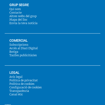
GRUP SEGRE
Qui som
Contacte
Altres webs del grup
Mapa del lloc
Envia la teva notícia
COMERCIAL
Subscripcions
Accés al Diari Digital
Botiga
Tarifes publicitàries
LEGAL
Avís legal
Política de privacitat
Política de cookies
Configuració de cookies
Transparència
Canal ètic