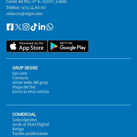
Carrer del Riu, nº 6, 25007, Lleida
Telèfon: 973.24.80.00
redaccio@segre.com
Facebook
Instagram
Tiktok
Linkedin
Whatsapp
Segueix-
Twitter
nos
a::
GRUP SEGRE
Qui som
Contacte
Altres webs del grup
Mapa del lloc
Envia la teva notícia
COMERCIAL
Subscripcions
Accés al Diari Digital
Botiga
Tarifes publicitàries