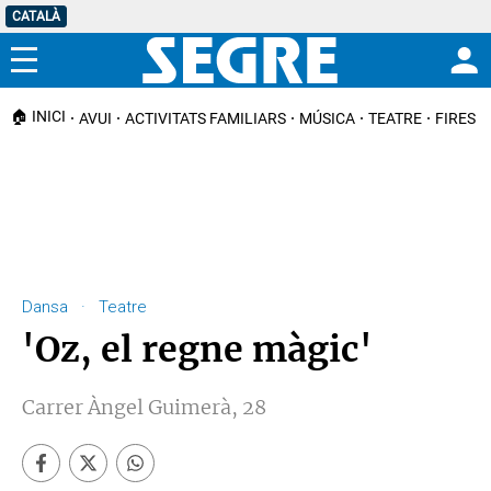
CATALÀ
Menú
🏠 INICI
AVUI
ACTIVITATS FAMILIARS
MÚSICA
TEATRE
FIRES I
Dansa · Teatre
'Oz, el regne màgic'
Carrer Àngel Guimerà, 28