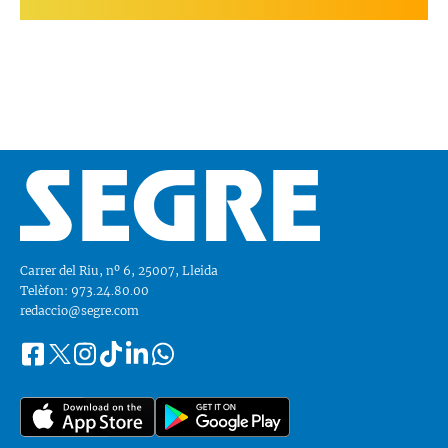
Carrer del Riu, nº 6, 25007, Lleida
Telèfon: 973.24.80.00
redaccio@segre.com
Facebook
Instagram
Tiktok
Linkedin
Whatsapp
Segueix-
Twitter
nos
a::