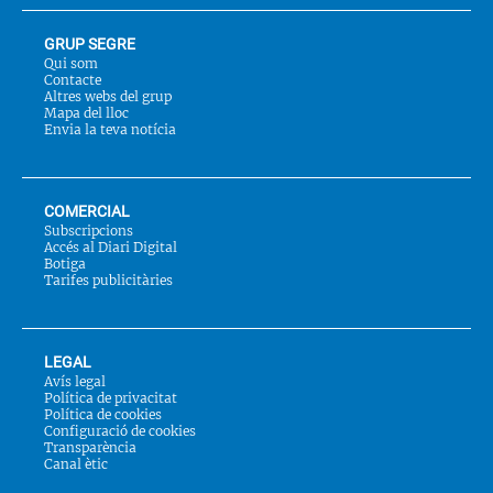
GRUP SEGRE
Qui som
Contacte
Altres webs del grup
Mapa del lloc
Envia la teva notícia
COMERCIAL
Subscripcions
Accés al Diari Digital
Botiga
Tarifes publicitàries
LEGAL
Avís legal
Política de privacitat
Política de cookies
Configuració de cookies
Transparència
Canal ètic