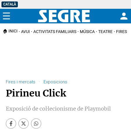
CATALÀ
Menú
🏠 INICI
AVUI
ACTIVITATS FAMILIARS
MÚSICA
TEATRE
FIRES I
Fires i mercats · Exposicions
Pirineu Click
Exposició de col·lecionisme de Playmobil