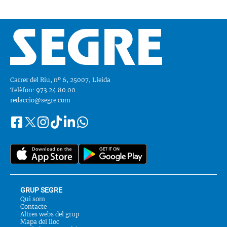
Carrer del Riu, nº 6, 25007, Lleida
Telèfon: 973.24.80.00
redaccio@segre.com
Facebook
Instagram
Tiktok
Linkedin
Whatsapp
Segueix-
Twitter
nos
a::
GRUP SEGRE
Qui som
Contacte
Altres webs del grup
Mapa del lloc