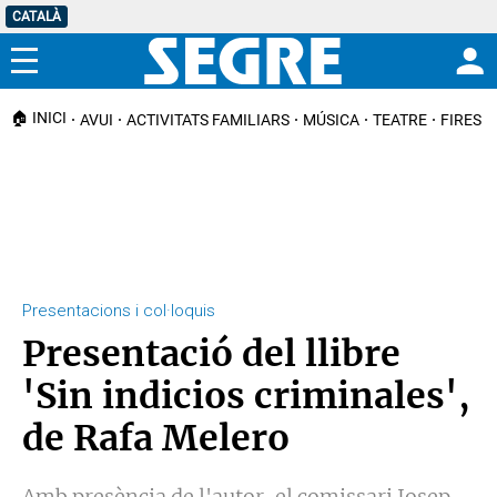
CATALÀ
Menú
🏠 INICI
AVUI
ACTIVITATS FAMILIARS
MÚSICA
TEATRE
FIRES I
Presentacions i col·loquis
Presentació del llibre
'Sin indicios criminales',
de Rafa Melero
Amb presència de l'autor, el comissari Josep