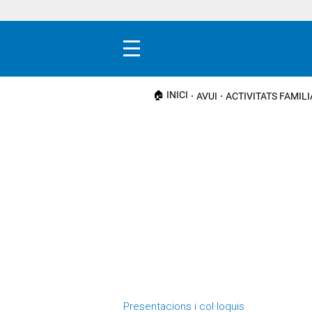
Menú
🏠 INICI
AVUI
ACTIVITATS FAMIL
Presentacions i col·loquis