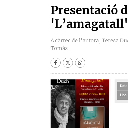
Presentació de
'L’amagatall'
A càrrec de l’autora, Teresa D
Tomàs
Data
Lloc