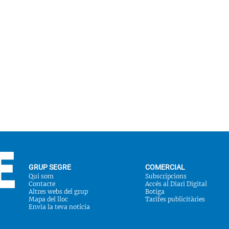
GRUP SEGRE
COMERCIAL
Qui som
Subscripcions
Contacte
Accés al Diari Digital
Altres webs del grup
Botiga
Mapa del lloc
Tarifes publicitàries
Envia la teva notícia