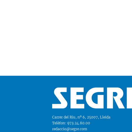
Carrer del Riu, nº 6, 25007, Lleida
Telèfon: 973.24.80.00
redaccio@segre.com