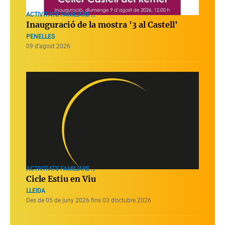
ACTIVITATS FAMILIARS ...
Inauguració de la mostra '3 al Castell'
PENELLES
09 d’agost 2026
ACTIVITATS FAMILIARS ...
Cicle Estiu en Viu
LLEIDA
Des de 05 de juny 2026 fins 03 d’octubre 2026