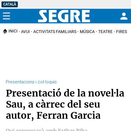
CATALÀ
Menú
🏠 INICI
AVUI
ACTIVITATS FAMILIARS
MÚSICA
TEATRE
FIRES I
Presentacions i col·loquis
Presentació de la novel·la
Sau, a càrrec del seu
autor, Ferran Garcia
Qui conversarà amb Esther Riba