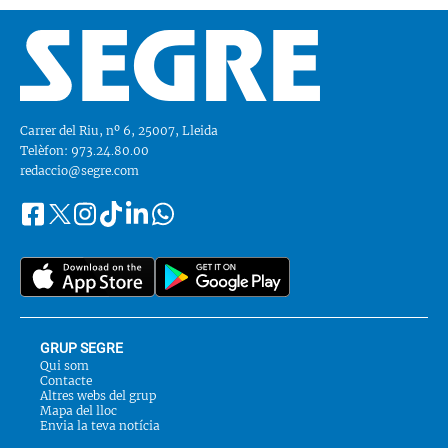
Carrer del Riu, nº 6, 25007, Lleida
Telèfon: 973.24.80.00
redaccio@segre.com
Facebook
Instagram
Tiktok
Linkedin
Whatsapp
Segueix-
Twitter
nos
a::
GRUP SEGRE
Qui som
Contacte
Altres webs del grup
Mapa del lloc
Envia la teva notícia