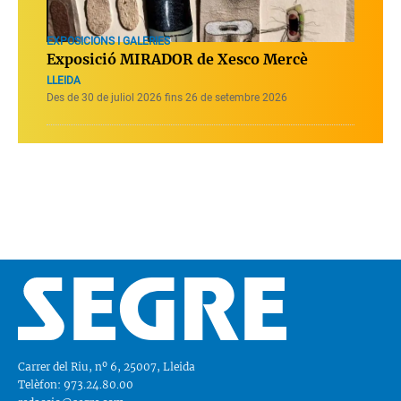
EXPOSICIONS I GALERIES
Exposició MIRADOR de Xesco Mercè
LLEIDA
Des de 30 de juliol 2026 fins 26 de setembre 2026
Carrer del Riu, nº 6, 25007, Lleida
Telèfon: 973.24.80.00