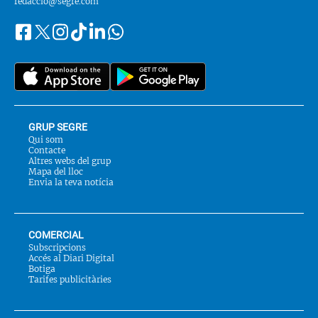
redaccio@segre.com
Facebook
Instagram
Tiktok
Linkedin
Whatsapp
Segueix-
Twitter
nos
a::
GRUP SEGRE
Qui som
Contacte
Altres webs del grup
Mapa del lloc
Envia la teva notícia
COMERCIAL
Subscripcions
Accés al Diari Digital
Botiga
Tarifes publicitàries