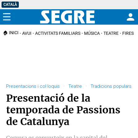
CATALÀ
Menú
🏠 INICI
AVUI
ACTIVITATS FAMILIARS
MÚSICA
TEATRE
FIRES I
Presentacions i col·loquis · Teatre · Tradicions populars
Presentació de la
temporada de Passions
de Catalunya
Cervera es converteix en la capital del