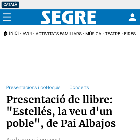
CATALÀ
Menú
🏠 INICI
AVUI
ACTIVITATS FAMILIARS
MÚSICA
TEATRE
FIRES I
Presentacions i col·loquis · Concerts
Presentació de llibre:
"Estellés, la veu d'un
poble", de Pai Albajos
Amb sopar i concert