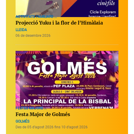
ACTIVITATS FAMILIARS ...
Projecció Yuku i la flor de l’Himàlaia
LLEIDA
06 de desembre 2026
FESTES MAJORS ...
Festa Major de Golmés
GOLMÉS
Des de 05 d’agost 2026 fins 10 d’agost 2026