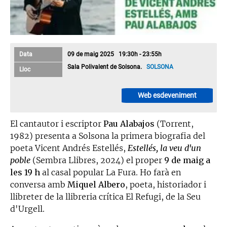
Data
09 de maig 2025 19:30h - 23:55h
Sala Polivalent de Solsona.
SOLSONA
Lloc
Web esdeveniment
El cantautor i escriptor
Pau Alabajos
(Torrent,
1982) presenta a Solsona la primera biografia del
poeta Vicent Andrés Estellés,
Estellés, la veu d'un
poble
(Sembra Llibres, 2024) el proper
9 de maig a
les 19 h
al casal popular La Fura. Ho farà en
conversa amb
Miquel Albero
, poeta, historiador i
llibreter de la llibreria crítica El Refugi, de la Seu
d'Urgell.