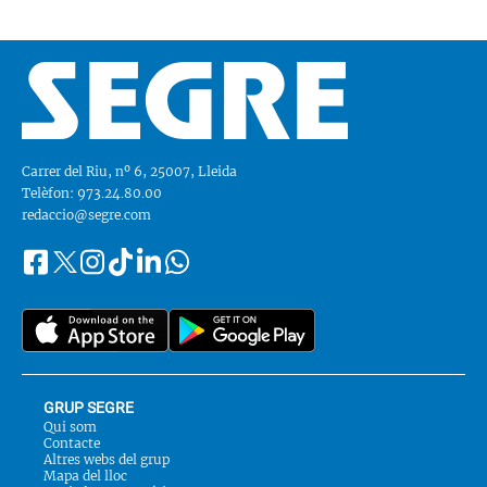
Carrer del Riu, nº 6, 25007, Lleida
Telèfon: 973.24.80.00
redaccio@segre.com
Facebook
Instagram
Tiktok
Linkedin
Whatsapp
Segueix-
Twitter
nos
a::
GRUP SEGRE
Qui som
Contacte
Altres webs del grup
Mapa del lloc