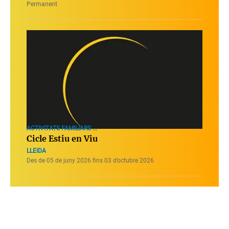
Permanent
ACTIVITATS FAMILIARS ...
Cicle Estiu en Viu
LLEIDA
Des de 05 de juny 2026 fins 03 d’octubre 2026