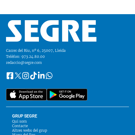
Carrer del Riu, nº 6, 25007, Lleida
Telèfon: 973.24.80.00
redaccio@segre.com
Facebook
Instagram
Tiktok
Linkedin
Whatsapp
Segueix-
Twitter
nos
a::
GRUP SEGRE
Qui som
Contacte
Altres webs del grup
Mapa del lloc