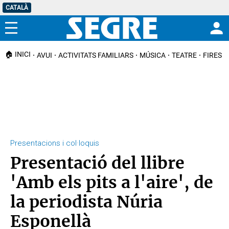
CATALÀ
Menú
🏠 INICI
AVUI
ACTIVITATS FAMILIARS
MÚSICA
TEATRE
FIRES I
Presentacions i col·loquis
Presentació del llibre
'Amb els pits a l'aire', de
la periodista Núria
Esponellà