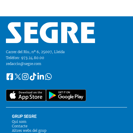
Carrer del Riu, nº 6, 25007, Lleida
Telèfon: 973.24.80.00
redaccio@segre.com
Facebook
Instagram
Tiktok
Linkedin
Whatsapp
Segueix-
Twitter
nos
a::
GRUP SEGRE
Qui som
Contacte
Altres webs del grup