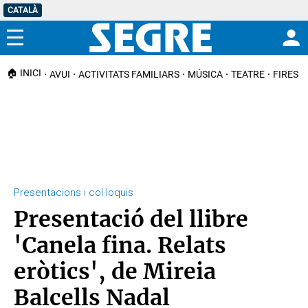
CATALÀ
Menú
🏠 INICI
AVUI
ACTIVITATS FAMILIARS
MÚSICA
TEATRE
FIRES I
Presentacions i col·loquis
Presentació del llibre
'Canela fina. Relats
eròtics', de Mireia
Balcells Nadal