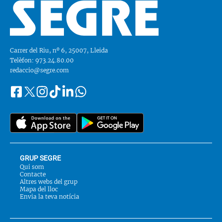
Carrer del Riu, nº 6, 25007, Lleida
Telèfon: 973.24.80.00
redaccio@segre.com
Facebook
Instagram
Tiktok
Linkedin
Whatsapp
Segueix-
Twitter
nos
a::
GRUP SEGRE
Qui som
Contacte
Altres webs del grup
Mapa del lloc
Envia la teva notícia