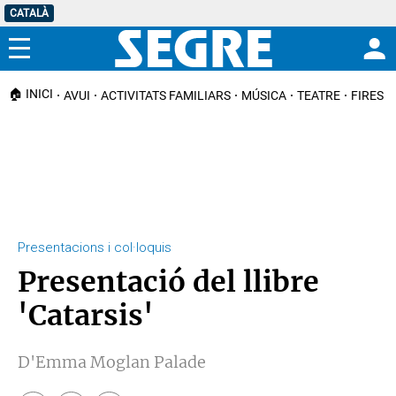
CATALÀ
Menú
🏠 INICI
AVUI
ACTIVITATS FAMILIARS
MÚSICA
TEATRE
FIRES I
Presentacions i col·loquis
Presentació del llibre
'Catarsis'
D'Emma Moglan Palade