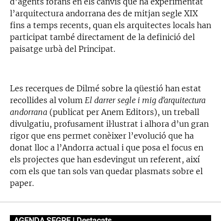
d’agents forans en els canvis que ha experimentat
l’arquitectura andorrana des de mitjan segle XIX
fins a temps recents, quan els arquitectes locals han
participat també directament de la definició del
paisatge urbà del Principat.
Les recerques de Dilmé sobre la qüestió han estat
recollides al volum
El darrer segle i mig d’arquitectura
andorrana
(publicat per Anem Editors), un treball
divulgatiu, profusament il·lustrat i alhora d’un gran
rigor que ens permet conèixer l’evolució que ha
donat lloc a l’Andorra actual i que posa el focus en
els projectes que han esdevingut un referent, així
com els que tan sols van quedar plasmats sobre el
paper.
AGENDA SEGRE | Destacats