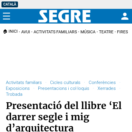
CATALÀ
Menú
🏠 INICI
AVUI
ACTIVITATS FAMILIARS
MÚSICA
TEATRE
FIRES I
Activitats familiars · Cicles culturals · Conferències ·
Exposicions · Presentacions i col·loquis · Xerrades ·
Trobada
Presentació del llibre ‘El
darrer segle i mig
d’arquitectura