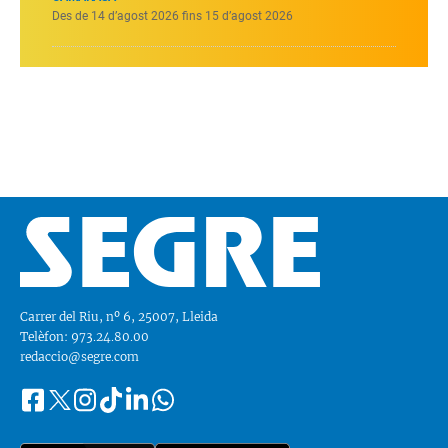
Des de 14 d’agost 2026 fins 15 d’agost 2026
Carrer del Riu, nº 6, 25007, Lleida
Telèfon: 973.24.80.00
redaccio@segre.com
Facebook
Instagram
Tiktok
Linkedin
Whatsapp
Segueix-
Twitter
nos
a::