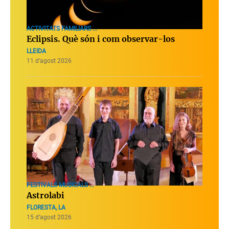
ACTIVITATS FAMILIARS ...
Eclipsis. Què són i com observar-los
LLEIDA
11 d’agost 2026
FESTIVALS MUSICALS ...
Astrolabi
FLORESTA, LA
15 d’agost 2026