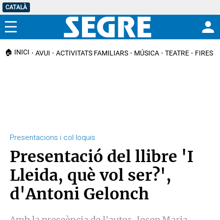
CATALÀ
Menú
🏠 INICI
AVUI
ACTIVITATS FAMILIARS
MÚSICA
TEATRE
FIRES I
Presentacions i col·loquis
Presentació del llibre 'I
Lleida, què vol ser?',
d'Antoni Gelonch
Amb la preseència de l'autor, Josep Maria