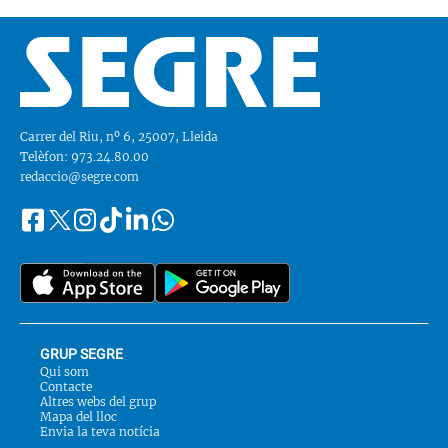
Carrer del Riu, nº 6, 25007, Lleida
Telèfon: 973.24.80.00
redaccio@segre.com
Facebook
Instagram
Tiktok
Linkedin
Whatsapp
Segueix-
Twitter
nos
a::
GRUP SEGRE
Qui som
Contacte
Altres webs del grup
Mapa del lloc
Envia la teva notícia