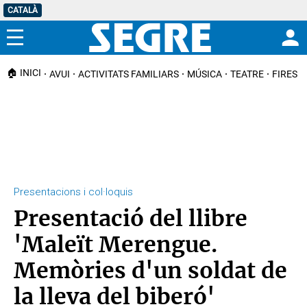
CATALÀ
Menú
🏠 INICI
AVUI
ACTIVITATS FAMILIARS
MÚSICA
TEATRE
FIRES I
Presentacions i col·loquis
Presentació del llibre
'Maleït Merengue.
Memòries d'un soldat de
la lleva del biberó'