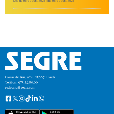
Des de 05 d’agost 2026 fins 08 d’agost 2026
Carrer del Riu, nº 6, 25007, Lleida
Telèfon: 973.24.80.00
redaccio@segre.com
Facebook
Instagram
Tiktok
Linkedin
Whatsapp
Segueix-
Twitter
nos
a::