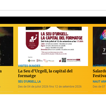
ACTIVITAT
VISITES GUIADES ...
Salardú
La Seu d'Urgell, la capital del
a
Festiv
formatge
NAUT AR
SEU D'URGELL, LA
6
Des de 04 de juliol 2026 fins 12 de setembre 2026
Des de 07 