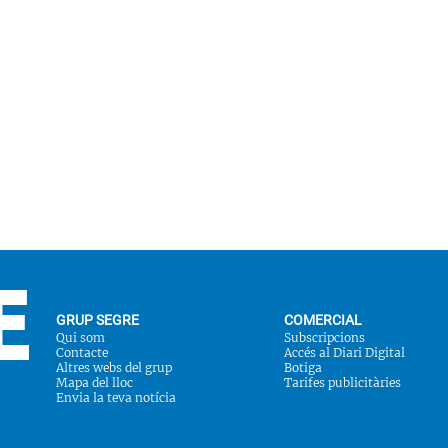
GRUP SEGRE
COMERCIAL
Qui som
Subscripcions
Contacte
Accés al Diari Digital
Altres webs del grup
Botiga
Mapa del lloc
Tarifes publicitàries
Envia la teva notícia