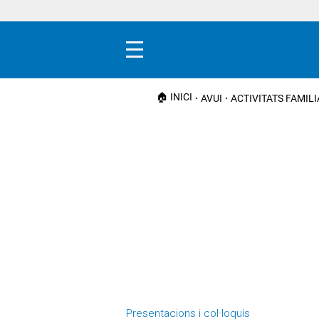
Menú
🏠 INICI
AVUI
ACTIVITATS FAMIL
Presentacions i col·loquis