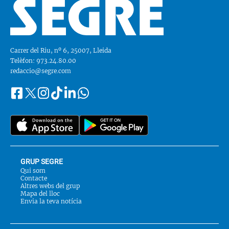
Carrer del Riu, nº 6, 25007, Lleida
Telèfon: 973.24.80.00
redaccio@segre.com
Facebook
Instagram
Tiktok
Linkedin
Whatsapp
Segueix-
Twitter
nos
a::
GRUP SEGRE
Qui som
Contacte
Altres webs del grup
Mapa del lloc
Envia la teva notícia