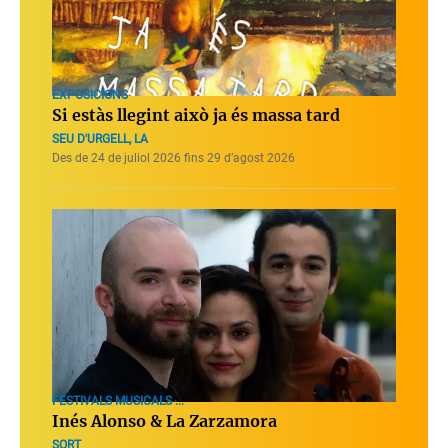
EXPOSICIONS
Si estàs llegint això ja és massa tard
SEU D'URGELL, LA
Des de 24 de juliol 2026 fins 29 d’agost 2026
FESTIVALS MUSICALS ...
Inés Alonso & La Zarzamora
SORT