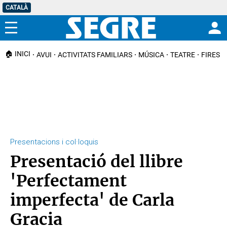
CATALÀ
Menú
🏠 INICI
AVUI
ACTIVITATS FAMILIARS
MÚSICA
TEATRE
FIRES I
Presentacions i col·loquis
Presentació del llibre
'Perfectament
imperfecta' de Carla
Gracia