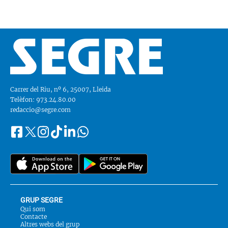
Carrer del Riu, nº 6, 25007, Lleida
Telèfon: 973.24.80.00
redaccio@segre.com
Facebook
Instagram
Tiktok
Linkedin
Whatsapp
Segueix-
Twitter
nos
a::
GRUP SEGRE
Qui som
Contacte
Altres webs del grup