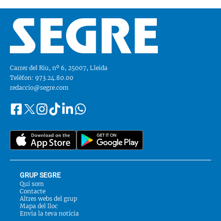
Carrer del Riu, nº 6, 25007, Lleida
Telèfon: 973.24.80.00
redaccio@segre.com
Facebook
Instagram
Tiktok
Linkedin
Whatsapp
Segueix-
Twitter
nos
a::
GRUP SEGRE
Qui som
Contacte
Altres webs del grup
Mapa del lloc
Envia la teva notícia