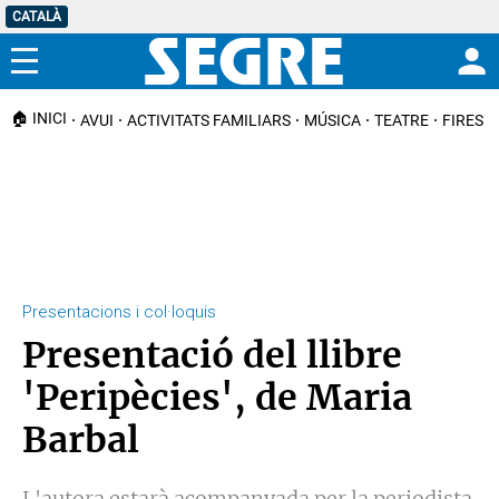
CATALÀ
Menú
🏠 INICI
AVUI
ACTIVITATS FAMILIARS
MÚSICA
TEATRE
FIRES I
Presentacions i col·loquis
Presentació del llibre
'Peripècies', de Maria
Barbal
L'autora estarà acompanyada per la periodista