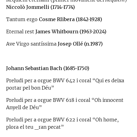
Niccolò Jommelli (1714-1774)
Tantum ergo
Cosme RIibera (1842-1928)
Eternal rest
James Whitbourn (1963-2024)
Ave Virgo santíssima
Josep Ollé (n.1987)
Johann Sebastian Bach (1685-1750)
Preludi per a orgue BWV 642 i coral “Qui es deixa
portar pel bon Déu”
Preludi per a orgue BWV 618 i coral “Oh innocent
Anyell de Déu”
Preludi per a orgue BWV 622 i coral “Oh home,
plora el teu _ran pecat”