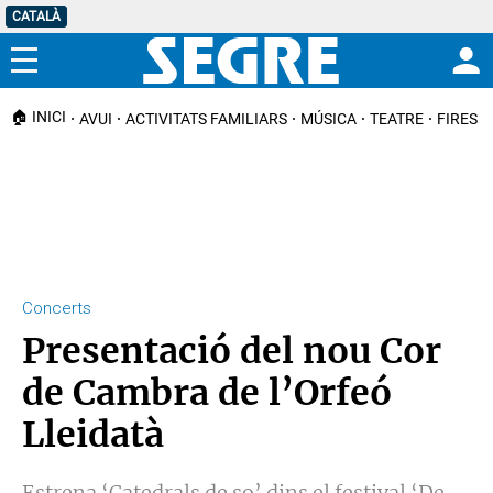
CATALÀ
Menú
🏠 INICI
AVUI
ACTIVITATS FAMILIARS
MÚSICA
TEATRE
FIRES I
Concerts
Presentació del nou Cor
de Cambra de l’Orfeó
Lleidatà
Estrena ‘Catedrals de so’ dins el festival ‘De