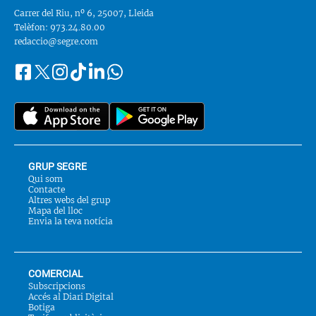
Carrer del Riu, nº 6, 25007, Lleida
Telèfon: 973.24.80.00
redaccio@segre.com
Facebook
Instagram
Tiktok
Linkedin
Whatsapp
Segueix-
Twitter
nos
a::
GRUP SEGRE
Qui som
Contacte
Altres webs del grup
Mapa del lloc
Envia la teva notícia
COMERCIAL
Subscripcions
Accés al Diari Digital
Botiga