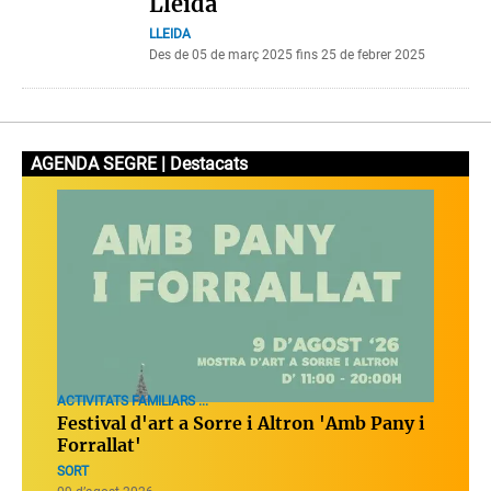
Lleida
LLEIDA
Des de 05 de març 2025 fins 25 de febrer 2025
AGENDA SEGRE | Destacats
ACTIVITATS FAMILIARS ...
Festival d'art a Sorre i Altron 'Amb Pany i
Forrallat'
SORT