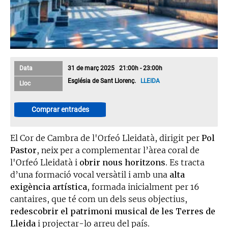
Data
31 de març 2025 21:00h - 23:00h
Església de Sant Llorenç.
LLEIDA
Lloc
Comprar entrades
El Cor de Cambra de l'Orfeó Lleidatà, dirigit per
Pol
Pastor
, neix per a complementar l’àrea coral de
l'Orfeó Lleidatà i
obrir nous horitzons
. Es tracta
d’una formació vocal versàtil i amb una
alta
exigència artística
, formada inicialment per 16
cantaires, que té com un dels seus objectius,
redescobrir el patrimoni musical de les Terres de
Lleida
i projectar-lo arreu del país.