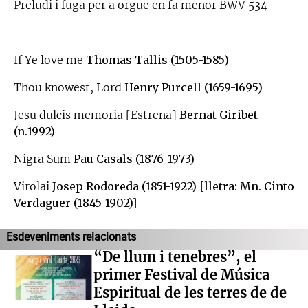
Preludi i fuga per a orgue en fa menor BWV 534
If Ye love me
Thomas Tallis (1505-1585)
Thou knowest, Lord
Henry Purcell (1659-1695)
Jesu dulcis memoria [Estrena]
Bernat Giribet
(n.1992)
Nigra Sum
Pau Casals (1876-1973)
Virolai
Josep Rodoreda (1851-1922) [lletra: Mn. Cinto
Verdaguer (1845-1902)]
Esdeveniments relacionats
“De llum i tenebres”, el
primer Festival de Música
Espiritual de les terres de de