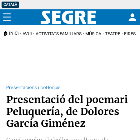
CATALÀ
Menú
🏠 INICI
AVUI
ACTIVITATS FAMILIARS
MÚSICA
TEATRE
FIRES I
Presentacions i col·loquis
Presentació del poemari
Peluquería, de Dolores
García Giménez
García explora la bellesa oculta en els