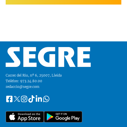
Carrer del Riu, nº 6, 25007, Lleida
Telèfon: 973.24.80.00
redaccio@segre.com
Facebook
Instagram
Tiktok
Linkedin
Whatsapp
Segueix-
Twitter
nos
a::