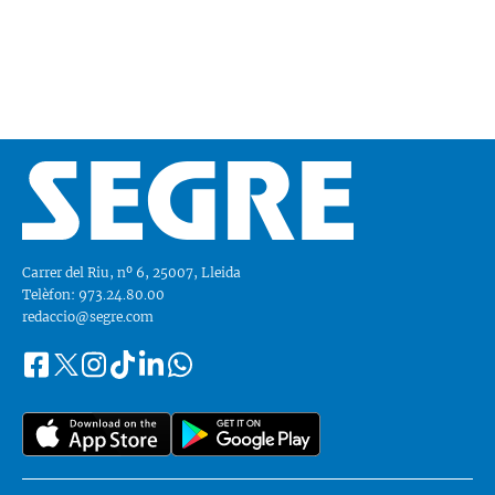
Carrer del Riu, nº 6, 25007, Lleida
Telèfon: 973.24.80.00
redaccio@segre.com
Facebook
Instagram
Tiktok
Linkedin
Whatsapp
Segueix-
Twitter
nos
a::