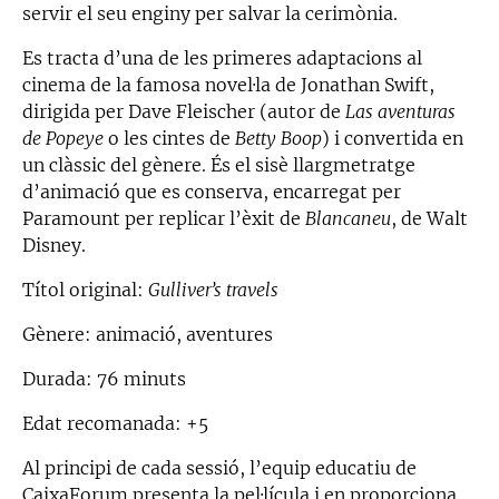
servir el seu enginy per salvar la cerimònia.
Es tracta d’una de les primeres adaptacions al
cinema de la famosa novel·la de Jonathan Swift,
dirigida per Dave Fleischer (autor de
Las aventuras
de Popeye
o les cintes de
Betty Boop
) i convertida en
un clàssic del gènere. És el sisè llargmetratge
d’animació que es conserva, encarregat per
Paramount per replicar l’èxit de
Blancaneu
, de Walt
Disney.
Títol original:
Gulliver’s travels
Gènere: animació, aventures
Durada: 76 minuts
Edat recomanada: +5
Al principi de cada sessió, l’equip educatiu de
CaixaForum presenta la pel·lícula i en proporciona