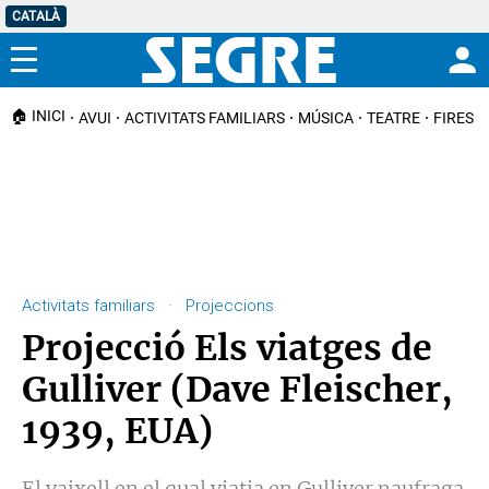
CATALÀ
Menú
🏠 INICI
AVUI
ACTIVITATS FAMILIARS
MÚSICA
TEATRE
FIRES I
Activitats familiars · Projeccions
Projecció Els viatges de
Gulliver (Dave Fleischer,
1939, EUA)
El vaixell en el qual viatja en Gulliver naufraga