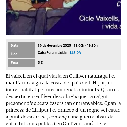
Data
30 de desembre 2025 18:00h - 19:30h
CaixaForum Lleida.
LLEIDA
Lloc
Preu
5 €
El vaixell en el qual viatja en Gulliver naufraga i el
mar l’arrossega a la costa del país de Lil·liput, un
indret habitat per uns homenets diminuts. Quan es
desperta, en Gulliver descobreix que ha caigut
presoner d’aquests éssers tan entranyables. Quan la
princesa de Lil·liput i el príncep d’un regne veí estan
a punt de casar-se, comença una guerra absurda
entre tots dos pobles i en Gulliver haurà de fer