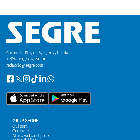
Carrer del Riu, nº 6, 25007, Lleida
Telèfon: 973.24.80.00
redaccio@segre.com
Facebook
Instagram
Tiktok
Linkedin
Whatsapp
Segueix-
Twitter
nos
a::
GRUP SEGRE
Qui som
Contacte
Altres webs del grup