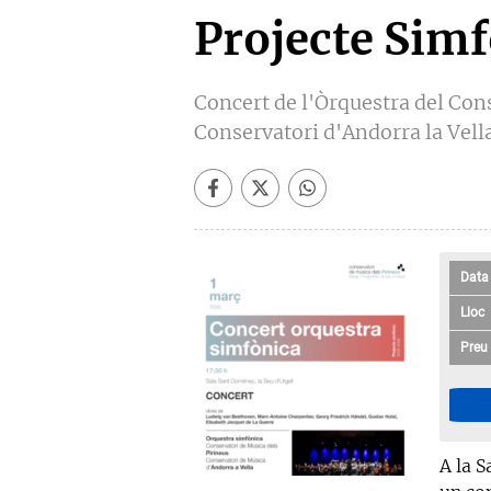
Projecte Sim
Concert de l'Òrquestra del Cons
Conservatori d'Andorra la Vell
Data
Lloc
Preu
A la 