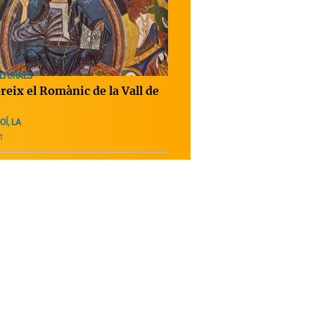
LTURALS
reix el Romànic de la Vall de
OÍ, LA
t