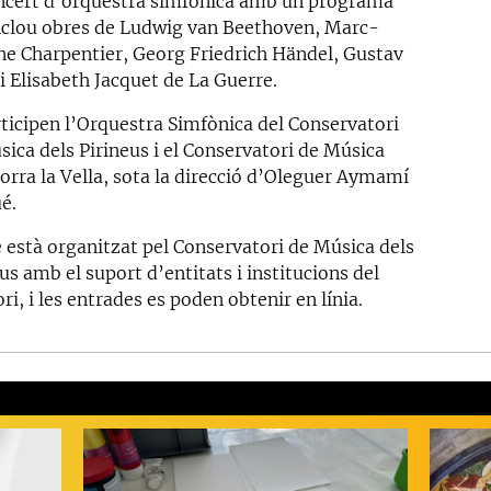
ncert d’orquestra simfònica amb un programa
nclou obres de Ludwig van Beethoven, Marc-
ne Charpentier, Georg Friedrich Händel, Gustav
i Elisabeth Jacquet de La Guerre.
rticipen l’Orquestra Simfònica del Conservatori
sica dels Pirineus i el Conservatori de Música
orra la Vella, sota la direcció d’Oleguer Aymamí
é.
e està organitzat pel Conservatori de Música dels
us amb el suport d’entitats i institucions del
ori, i les entrades es poden obtenir en línia.