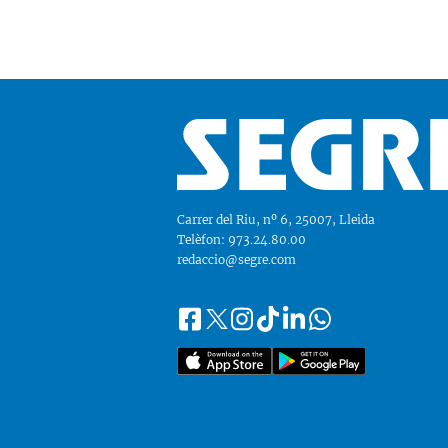
Carrer del Riu, nº 6, 25007, Lleida
Telèfon: 973.24.80.00
redaccio@segre.com
Facebook
Instagram
Tiktok
Linkedin
Whatsapp
Segueix-
Twitter
nos
a::