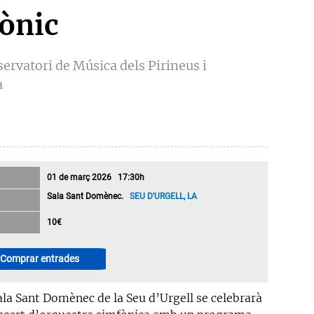
fònic
ervatori de Música dels Pirineus i
a
01 de març 2026 17:30h
Sala Sant Domènec.
SEU D'URGELL, LA
10€
Comprar entrades
Sala Sant Domènec de la Seu d’Urgell se celebrarà