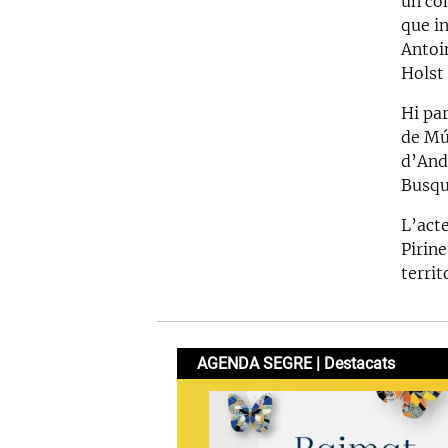
un co
que i
Antoi
Holst 
Hi pa
de Mú
d’And
Busqu
L’act
Pirine
territ
AGENDA SEGRE | Destacats