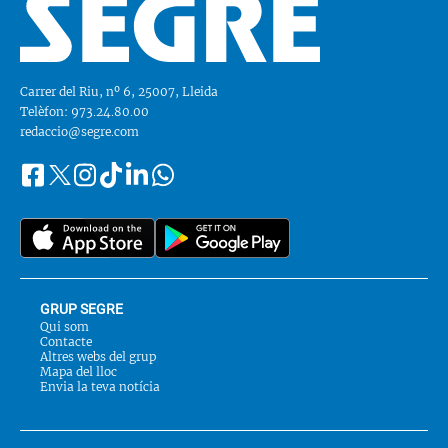
Carrer del Riu, nº 6, 25007, Lleida
Telèfon: 973.24.80.00
redaccio@segre.com
Facebook
Instagram
Tiktok
Linkedin
Whatsapp
Segueix-
Twitter
nos
a::
GRUP SEGRE
Qui som
Contacte
Altres webs del grup
Mapa del lloc
Envia la teva notícia