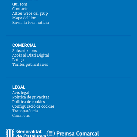
Qui som
Contacte
Altres webs del grup
Mapa del lloc
Envia la teva notícia
COMERCIAL
Subscripcions
Accés al Diari Digital
Botiga
Tarifes publicitàries
LEGAL
Avís legal
Política de privacitat
Política de cookies
Configuració de cookies
Transparència
Canal ètic