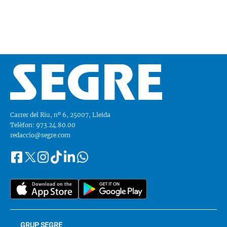
Carrer del Riu, nº 6, 25007, Lleida
Telèfon: 973.24.80.00
redaccio@segre.com
Facebook
Instagram
Tiktok
Linkedin
Whatsapp
Segueix-
Twitter
nos
a::
GRUP SEGRE