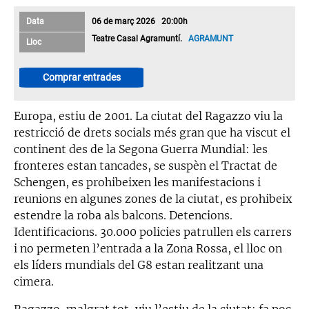
Data
06 de març 2026 20:00h
Teatre Casal Agramuntí.
AGRAMUNT
Lloc
Comprar entrades
Europa, estiu de 2001. La ciutat del Ragazzo viu la
restricció de drets socials més gran que ha viscut el
continent des de la Segona Guerra Mundial: les
fronteres estan tancades, se suspèn el Tractat de
Schengen, es prohibeixen les manifestacions i
reunions en algunes zones de la ciutat, es prohibeix
estendre la roba als balcons. Detencions.
Identificacions. 30.000 policies patrullen els carrers
i no permeten l’entrada a la Zona Rossa, el lloc on
els líders mundials del G8 estan realitzant una
cimera.
Ragazzo, malgrat tot, viu l’estiu de la ciutat: fa poc