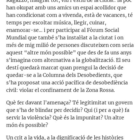
han okupat amb uns amics un espai acollidor que
han condicionat com a vivenda, està de vacances, té
temps per escoltar música, llegir, cuinar,
enamorar-se… i per participar al Fòrum Social
Mundial que també s’ha instal·lat a la ciutat i on
més de mig milió de persones discuteixen com seria
aquest “altre món possible” que des de fa uns anys
s’imagina com alternativa a la globalització. El seu
destí quedarà marcat quan prengui la decisió de
quedar-se a la Columna dels Desobedients, que
s’ha proposat una acció pacífica de desobediència
civil: violar el confinament de la Zona Rossa.
Què fer davant l’amenaça? Té legitimitat un govern
que s’ha de blindar per decidir? Qui (i per a què) fa
servir la violència? Què és la impunitat? Un altre
món és possible?
Un crit a la vida, a la dignificació de les històries