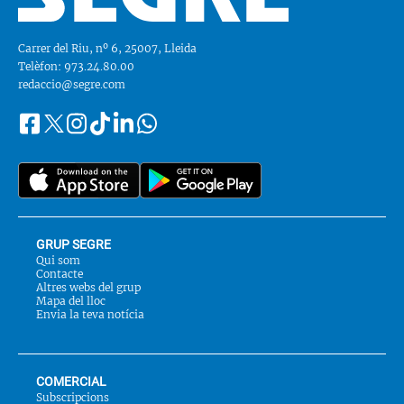
Carrer del Riu, nº 6, 25007, Lleida
Telèfon: 973.24.80.00
redaccio@segre.com
Facebook
Instagram
Tiktok
Linkedin
Whatsapp
Segueix-
Twitter
nos
a::
GRUP SEGRE
Qui som
Contacte
Altres webs del grup
Mapa del lloc
Envia la teva notícia
COMERCIAL
Subscripcions